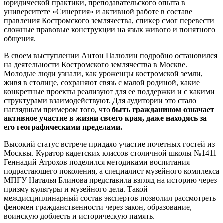
юридической практики, преподавательского опыта в
университете «Синергия» и активной работе в составе
правления Костромского землячества, спикер смог перевести
сложные правовые конструкции на язык живого и понятного
общения.
В своем выступлении Антон Палюлин подробно остановился
на деятельности Костромского землячества в Москве.
Молодые люди узнали, как уроженцы костромской земли,
живя в столице, сохраняют связь с малой родиной, какие
конкретные проекты реализуют для ее поддержки и с какими
структурами взаимодействуют. Для аудитории это стало
наглядным примером того, что
быть гражданином означает
активное участие в жизни своего края, даже находясь за
его географическими пределами.
Высокий статус встрече придало участие почетных гостей из
Москвы. Куратор кадетских классов столичной школы №1411
Геннадий Атрохов поделился методиками воспитания
подрастающего поколения, а специалист музейного комплекса
МПГУ Наталья Блинова представила взгляд на историю через
призму культуры и музейного дела. Такой
междисциплинарный состав экспертов позволил рассмотреть
феномен гражданственности через закон, образование,
воинскую доблесть и историческую память.