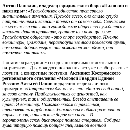
Антон Палюлин, владелец юридического бюро «Палюлин и
партнеры»:
«Гражданское общество претерпело
значительные изменения. Прежде всего, оно стало сугубо
патриотичным и зависит только от самого себя. Сейчас мы
не можем сказать, что гражданское общество нуждается в
каких-то финансированиях, грантах или помощи извне.
Гражданское общество - это опора государства. Именно
волонтеры, граждане, неравнодушные люди помогают армии,
помогают добровольцам, они помогают молодежи, они
помогают старикам».
Понятие «гражданин» сегодня неотделимо от деятельного
патриотизма. Для молодого поколения это уже не абстрактные
лозунги, а конкретные поступки.
Активист Костромского
регионального отделения «Молодой Гвардии Единой
России» Алексей Папин
подкрепил теорию личным
примером:
«Патриотизм для меня - это идти за свой народ,
за свою страну. Придерживаться ее ценностей, как
культурных, так и общественных. Всегда отстаивать ее
права. Я волонтер. Помогаю людям справляться,
преодолевать трудности. Участвовал в облагораживании
парковых зон, в расчистке дорог от снега... В
геронтологическом диспансере помогал старикам. Собирал
гуманитарную помощь бойцам специальной военной