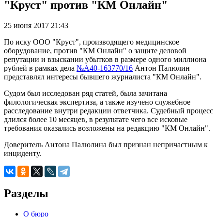
"Круст" против "КМ Онлайн"
25 июня 2017 21:43
По иску ООО "Круст", производящего медицинское
оборудование, против "КМ Онлайн" о защите деловой
репутации и взыскании убытков в размере одного миллиона
рублей в рамках дела
№А40-163770/16
Антон Палюлин
представлял интересы бывшего журналиста "КМ Онлайн".
Судом был исследован ряд статей, была зачитана
филологическая экспертиза, а также изучено служебное
расследование внутри редакции ответчика. Судебный процесс
длился более 10 месяцев, в результате чего все исковые
требования оказались возложены на редакцию "КМ Онлайн".
Доверитель Антона Палюлина был признан непричастным к
инциденту.
Разделы
О бюро