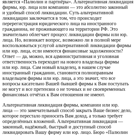
является «Палюлин и партнёры». Альтернативная ликвидация
фирмы, юр. лица или компании — это абсолютно законный
и удобный способ ликвидации. Суть альтернативной
ликвидации заключается в том, что происходит
перерегистрация юридического лица на иностранного
гражданина, не проживающего на территории РФ. Это
значительно облегчает процесс ликвидации фирмы или юр.
лица. Но, возникает вопрос, возможно ли в полной мере
воспользоваться услугой альтернативной ликвидации фирмы
или юр. лица, если имеются финансовые задолженности?
Ответ — да, можно, вся административная и уголовная
ответственность переходит на нового владельца фирмы
или юр. лица. Сам новый владелец, в нашем случае
иностранный гражданин, становится полноправным
владельцем фирмы или юр. лица, а это значит, что все
вопросы касательно Вашей бывшей фирмы к Вам поступать
не могут и все претензии о не точных и не своевременных
финансовых отчётах к Вам отношения не имеют.
Альтернативная ликвидация фирмы, компании или юр.
лица — это замечательный способ закрыть Ваше бизнес дело,
которое перестало приносить Вам доход, а только требует
определённых вложений. Альтернативная ликвидация —
законный, надёжный, быстрый и доступный способ
ликвидировать Вашу фирму или юр. лицо. Бюро «Палюлин