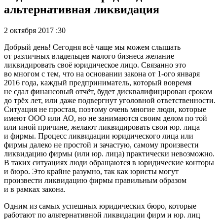
альтернативная ликвидация
2 октября 2017 :30
Добрый день! Сегодня всё чаще мы можем слышать
от различных владельцев малого бизнеса желание
ликвидировать своё юридическое лицо. Связанно это
во многом с тем, что на основании закона от
1-ого
января
2016 года, каждый предприниматель, который вовремя
не сдал финансовый отчёт, будет дисквалифицирован сроком
до трёх лет, или даже подвергнут уголовной ответственности.
Ситуация не простая, поэтому очень многие люди, которые
имеют ООО или АО, но не занимаются своим делом по той
или иной причине, желают ликвидировать свои юр. лица
и фирмы. Процесс ликвидации юридического лица или
фирмы далеко не простой и зачастую, самому произвести
ликвидацию фирмы (или юр. лица) практически невозможно.
В таких ситуациях люди обращаются в юридические конторы
и бюро. Это крайне разумно, так как юристы могут
произвести ликвидацию фирмы правильным образом
и в рамках закона.
Одним из самых успешных юридических бюро, которые
работают по альтернативной ликвидации фирм и юр. лиц