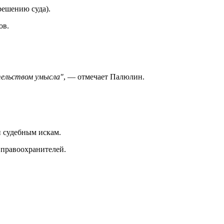
решению суда).
ов.
тельством умысла"
, — отмечает Палюлин.
 судебным искам.
 правоохранителей.