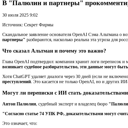
В "Палюлин и партнеры" прокомментиро
30 июля 2025 9:02
Источник: Секрет Фирмы
Скандальное заявление основателя OpenAI Сэма Альтмана о в
партнеры"
разбираются, насколько реальна эта угроза для рос
Что сказал Альтман и почему это важно?
Глава OpenAI подтвердил: компания хранит логи переписок и 
возникает судебное разбирательство, эти данные могут быт
Хотя ChatGPT удаляет диалоги через 30 дней (если не включен
преступлений
. Это касается не только OpenAI, но и других И
Могут ли переписки с ИИ стать доказательствами
Антон Палюлин
, судебный эксперт и владелец бюро
"Палюли
"Согласно статье 74 УПК РФ, доказательствами могут счит
Это означает, что: