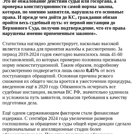
Это не обжалование действий судьи или госоргана, а
проверка конституционности самой нормы закона,
которая, по мнению заявителя, нарушила его основные
права. И прежде чем дойти до КС, гражданин обязан
пройти весь судебный путь: от первой инстанции до
Верховного Суда, получив подтверждение, что его права
нарушены именно примененным законом».
Статистика наглядно демонстрирует, насколько высокой
является планка для принятия жалобы к рассмотрению. За
период 2019-2024 годов ежегодно выносилось лишь 41-60
постановлений, из которых примерно половина признавала
норму неконституционной. Таким образом, подробному
рассмотрению подвергается лишь около
0,45%
от всех
поступающих обращений. Основная причина резкого
снижения их общего числа кроется в ужесточении процедуры,
введенном ещё в 2020 году. Обязанность исчерпать все
судебные инстанции, включая ВС РФ, значительно удлинила
и усложнила путь заявителя, повысив требования к качеству
подготовки дела.
Ещё одним сдерживающим фактором стали финансовые
издержки. С сентября 2024 года увеличение размеров
госпошлины за обращение в суды общей юрисдикции сделало
первоначальные и апелляционные стадии более