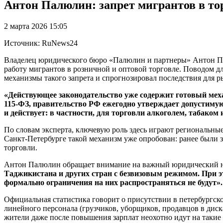
Антон Палюлин: запрет мигрантов в тор
2 марта 2026 15:05
Источник: RuNews24
Владелец юридического бюро «Палюлин и партнеры» Антон Па
работу мигрантов в розничной и оптовой торговле. Поводом д
механизмы такого запрета и спрогнозировал последствия для р
«Действующее законодательство уже содержит готовый меха
115-ФЗ, правительство РФ ежегодно утверждает допустимую 
и действует: в частности, для торговли алкоголем, табаком
По словам эксперта, ключевую роль здесь играют региональны
Санкт-Петербурге такой механизм уже опробован: ранее были з
торговли.
Антон Палюлин обращает внимание на важный юридический 
Таджикистана и других стран с безвизовым режимом. При э
формально ограничения на них распространяться не будут».
Официальная статистика говорит о присутствии в петербургско
линейного персонала (грузчиков, уборщиков, продавцов в диск
жители даже после повышения зарплат неохотно идут на такие