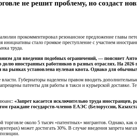
говле не решит проблему, но создаст но
люлин прокомментировал резонансное предложение главы пете
ля инициативы стало громкое преступление с участием иностран
ынка труда.
низм для введения подобных ограничений, — поясняет Антон
долю иностранных работников в разных отраслях. На 2026 го
 и на рынках установлена нулевая квота. Однако для обычных
е власти. Губернаторы наделены правом вводить дополнительны
апрещены патенты для работы в такси и курьерской доставке. Т
нюанс:
«Запрет касается исключительно труда иностранцев, 
том граждане государств-членов ЕАЭС (Белоруссии, Казахст
й торговле около 5 тысяч «патентных» мигрантов. Однако, как 
аунтерах) может достигать 30%. В случае введения запрета мага
 позиции.