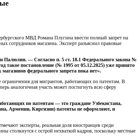
вые
рбургского МВД Романа Плугина ввести полный запрет на
ных сотрудников магазина. Эксперт разъяснил правовые
 Палюлин. — Согласно п. 5 ст. 18.1 Федерального закона №
д такое постановление (№ 1995 от 05.12.2025) уже принято
 магазинов федерального запрета пока нет».
е ограничения для мигрантов, работающих по патентам. В
еперь аналогичная участь может постигнуть всю сферу
работающих по патентам — это граждане Узбекистана,
ана, Армении, Киргизии) патенты не оформляют, и
отмечают эксперты, реальная доля иностранцев среди
зины столкнутся с острой нехваткой кадров, поскольку местные