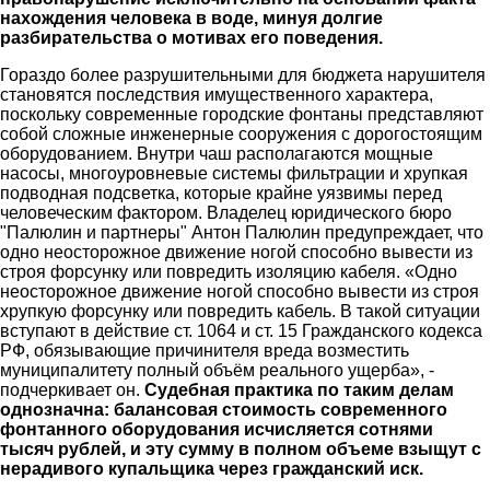
нахождения человека в воде, минуя долгие
разбирательства о мотивах его поведения.
Гораздо более разрушительными для бюджета нарушителя
становятся последствия имущественного характера,
поскольку современные городские фонтаны представляют
собой сложные инженерные сооружения с дорогостоящим
оборудованием. Внутри чаш располагаются мощные
насосы, многоуровневые системы фильтрации и хрупкая
подводная подсветка, которые крайне уязвимы перед
человеческим фактором. Владелец юридического бюро
"Палюлин и партнеры" Антон Палюлин предупреждает, что
одно неосторожное движение ногой способно вывести из
строя форсунку или повредить изоляцию кабеля. «Одно
неосторожное движение ногой способно вывести из строя
хрупкую форсунку или повредить кабель. В такой ситуации
вступают в действие ст. 1064 и ст. 15 Гражданского кодекса
РФ, обязывающие причинителя вреда возместить
муниципалитету полный объём реального ущерба», -
подчеркивает он.
Судебная практика по таким делам
однозначна: балансовая стоимость современного
фонтанного оборудования исчисляется сотнями
тысяч рублей, и эту сумму в полном объеме взыщут с
нерадивого купальщика через гражданский иск.