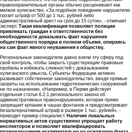
правоохранительные органы обычно расценивают как
мелкое хулиганство. «За подобное поведение нарушителю
грозит штраф от 500 до 1 тыс. рублей либо
административный арест на срок до 15 суток», - отмечает
эксперт.
Такая квалификация позволяет полиции
привлекать граждан к ответственности без
необходимости доказывать факт нарушения
общественного порядка в полном объеме, опираясь
на сам факт явного неуважения к обществу.
Региональные законодатели давно взяли эту сферу под
свой контроль, чтобы закрыть существующие правовые
пробелы и избежать сложностей с доказыванием
хулиганского умысла. Субъекты Федерации активно
развивают собственное законодательство, вводя прямые
запреты на использование гидротехнических сооружений
не по назначению. «Например, в Перми действует
отдельная статья 6.2.1 регионального закона об
административных правонарушениях, которая прямо
запрещает купание в чашах фонтанов и предусматривает
безальтернативный штраф в размере 1 тыс. рублей», -
приводит пример специалист.
Наличие локальных
нормативных актов существенно упрощает работу
инспекторов и позволяет квалифицировать
правонарушение исключительно на основании факта