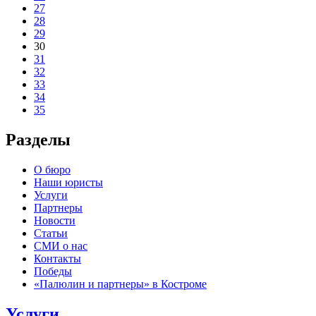
27
28
29
30
31
32
33
34
35
Разделы
О бюро
Наши юристы
Услуги
Партнеры
Новости
Статьи
СМИ о нас
Контакты
Победы
«Палюлин и партнеры» в Костроме
Услуги